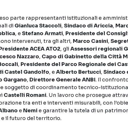
so parte rappresentanti istituzionali e amministra
nali di
Gianluca Staccoli
,
Sindaco di Ariccia
,
Marc
bblica
, e
Stefano Armati
,
Presidente del Consigl
sono intervenuti, tra gli altri,
Marco Casini
,
Segre
Presidente ACEA ATO2
, gli
Assessori regionali
G
ncesco Nazzaro
,
Capo di Gabinetto della Città M
Boccali
,
Presidente del Parco Regionale dei Cas
di Castel Gandolfo
, e
Alberto Bertucci
,
Sindaco 
o Gargano
,
Direttore Generale ANBI
. Il confront
 soggetto di coordinamento tecnico-istituzionale
ei
Castelli Romani
. Un lavoro che prosegue attrav
razione tra enti e interventi misurabili, con l’obie
Albano
e
Nemi
e garantire la tutela di un patrim
e il futuro del territorio.