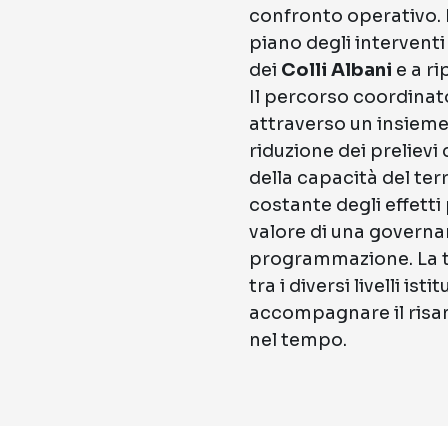
confronto operativo. N
piano degli interventi
dei
Colli Albani
e a ri
Il percorso coordina
attraverso un insieme 
riduzione dei prelievi
della capacità del ter
costante degli effetti 
valore di una governa
programmazione. La tu
tra i diversi livelli is
accompagnare il risan
nel tempo.