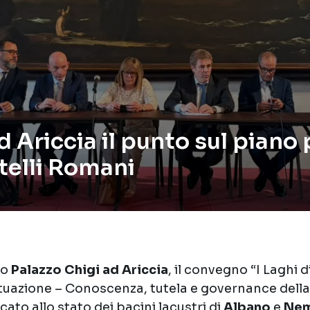
 Ariccia il punto sul piano p
stelli Romani
so
Palazzo Chigi ad Ariccia
, il convegno “I Laghi 
ituazione – Conoscenza, tutela e governance della 
cato allo stato dei bacini lacustri di
Albano
e
Nem