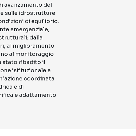
o di avanzamento del
e sulle idrostrutture
ndizioni di equilibrio.
nte emergenziale,
trutturali: dalla
tri, al miglioramento
 fino al monitoraggio
 stato ribadito il
one istituzionale e
un’azione coordinata
drica e di
rifica e adattamento