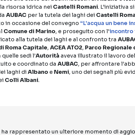
la risorsa idrica nei
Castelli Romani
. L’iniziativa 
 da
AUBAC
per la tutela dei laghi dei
Castelli Rom
to in occasione del convegno
“L’acqua un bene in
al
Comune di Marino
, e proseguito con l’
incontro 
icato alla tutela dei laghi e al confronto tra
AUBA
di Roma Capitale
,
ACEA ATO2
,
Parco Regionale 
 quelle sedi l’
Autorità
aveva illustrato il lavoro d
tituito e coordinato da
AUBAC
, per affrontare l’
dei laghi di
Albano
e
Nemi
, uno dei segnali più evid
ei
Colli Albani
.
ha rappresentato un ulteriore momento di aggi