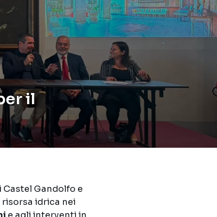
er il
di Castel Gandolfo e
risorsa idrica nei
i
e agli interventi in