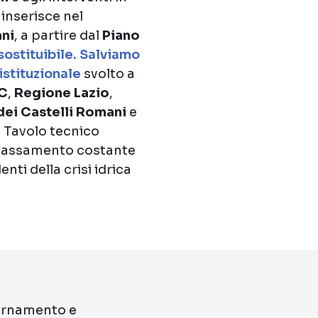
si inserisce nel
ani
, a partire dal
Piano
sostituibile. Salviamo
istituzionale
svolto a
C
,
Regione Lazio
,
dei Castelli Romani
e
el Tavolo tecnico
abbassamento costante
enti della crisi idrica
ornamento e