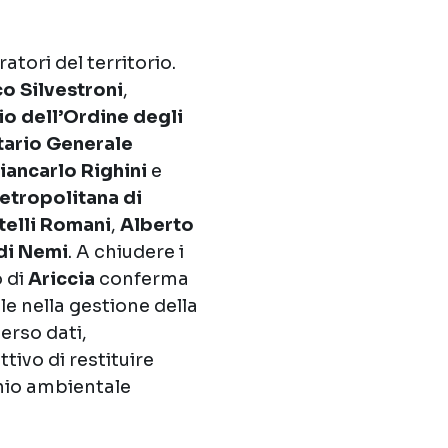
tori del territorio.
o Silvestroni
,
io dell’Ordine degli
tario Generale
iancarlo Righini
e
etropolitana di
telli Romani
,
Alberto
di Nemi
. A chiudere i
o di
Ariccia
conferma
 nella gestione della
erso dati,
ttivo di restituire
onio ambientale