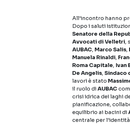
All’incontro hanno pre
Dopo i saluti istituzio
Senatore della Repu
Avvocati di Velletri
, 
AUBAC
,
Marco Salis
,
Manuela Rinaldi
,
Fra
Roma Capitale
,
Ivan 
De Angelis
,
Sindaco 
lavori è stato
Massim
il ruolo di
AUBAC
come
crisi idrica dei laghi d
pianificazione, collabo
equilibrio ai bacini di
centrale per l’identità 