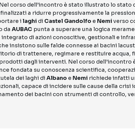
el corso dell’incontro è stato illustrato lo stat
 finalizzati a ridurre progressivamente la pression
portare i
laghi
di
Castel Gandolfo
e
Nemi
verso co
to da
AUBAC
punta a superare una logica merame
integrato di azioni conoscitive, gestionali e infras
 che insistono sulle falde connesse ai bacini lacus
ritorio di trattenere, regimare e restituire acqua,
prodotti dagli interventi. Nel corso dell’incontro è
nce fondata su conoscenza scientifica, cooperazi
tela dei laghi di
Albano
e
Nemi
richiede infatti 
tituzionali, capace di incidere sulle cause della crisi i
amento dei bacini con strumenti di controllo, ve