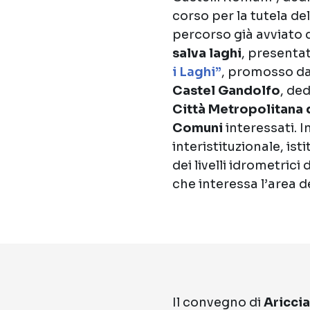
corso per la tutela del
percorso già avviato
salva laghi
, presenta
i Laghi”
, promosso d
Castel Gandolfo
, ded
Città Metropolitana 
Comuni
interessati. In
interistituzionale, is
dei livelli idrometrici 
che interessa l’area d
Il convegno di
Ariccia