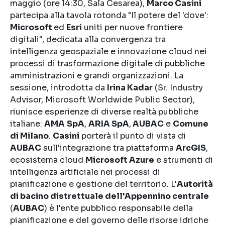
maggio (ore 14:30, Sala Cesarea),
Marco Casini
partecipa alla tavola rotonda "Il potere del 'dove':
Microsoft
ed
Esri
uniti per nuove frontiere
digitali", dedicata alla convergenza tra
intelligenza geospaziale e innovazione cloud nei
processi di trasformazione digitale di pubbliche
amministrazioni e grandi organizzazioni. La
sessione, introdotta da
Irina Kadar
(Sr. Industry
Advisor, Microsoft Worldwide Public Sector),
riunisce esperienze di diverse realtà pubbliche
italiane:
AMA
SpA
,
ARIA SpA
,
AUBAC
e
Comune
di Milano
.
Casini
porterà il punto di vista di
AUBAC
sull'integrazione tra piattaforma
ArcGIS
,
ecosistema cloud
Microsoft Azure
e strumenti di
intelligenza artificiale nei processi di
pianificazione e gestione del territorio. L'
Autorità
di bacino distrettuale dell'Appennino centrale
(
AUBAC
) è l'ente pubblico responsabile della
pianificazione e del governo delle risorse idriche