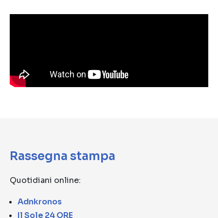
Rassegna stampa
Quotidiani online:
Adnkronos
Il Sole 24 ORE